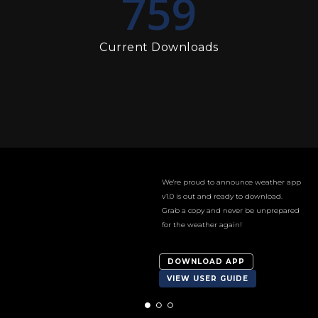
759
Current Downloads
We're proud to announce weather app
v1.0 is out and ready to download.
Grab a copy and never be unprepared
for the weather again!
DOWNLOAD APP
VIEW USER GUIDE