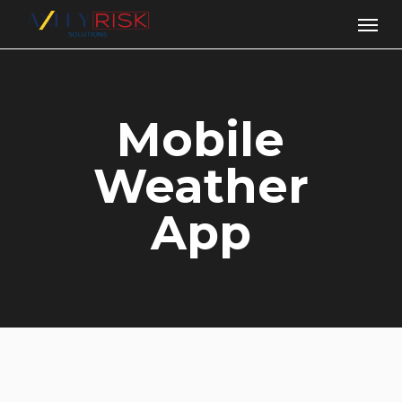
Skip
Men
to
main
content
Mobile
Weather
App